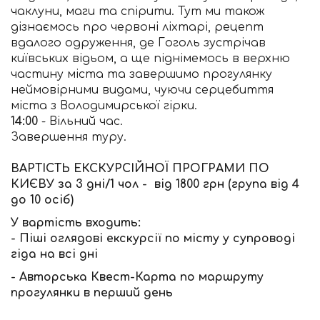
чаклуни, маги та спірити. Тут ми також
дізнаємось про червоні ліхтарі, рецепт
вдалого одруження, де Гоголь зустрічав
київських відьом, а ще піднімемось в верхню
частину міста та завершимо прогулянку
неймовірними видами, чуючи серцебиття
міста з Володимирської гірки.
14:00
- Вільний час.
Завершення туру.
ВАРТІСТЬ ЕКСКУРСІЙНОЇ ПРОГРАМИ ПО
КИЄВУ за 3 дні/1 чол - від 1800 грн (група від 4
до 10 осіб)
У вартість входить:
- Піші оглядові екскурсії по місту у супроводі
гіда на всі дні
- Авторська Квест-Карта по маршруту
прогулянки в перший день