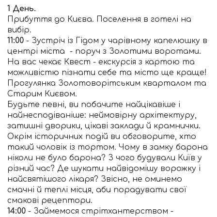
1 День.
Прибуття до Києва. Поселення в готелі на
вибір.
11:00
- Зустріч із Гідом у чарівному капелюшку в
центрі міста - поруч з Золотими воротами.
На вас чекає Квест - екскурсія з картою та
можливістю пізнати себе та місто ще краще!
Прогулянка Золотоворітським кварталом та
Старим Києвом.
Будьте певні, ви побачите найцікавіше і
найнесподіваніше: неймовірну архітектуру,
затишні дворики, цікаві заклади й крамнички.
Окрім історичних подій ви обговорите, хто
такий чоловік із тортом. Чому в замку барона
ніколи не було барона? З чого будували Київ у
різний час? Де шукати найвідомішу ворожку і
найсвятішого лікаря? Звісно, не оминемо
смачні й теплі місця, аби порадувати свої
смакові рецептори.
14:00
- Займемося стрітхантерством -