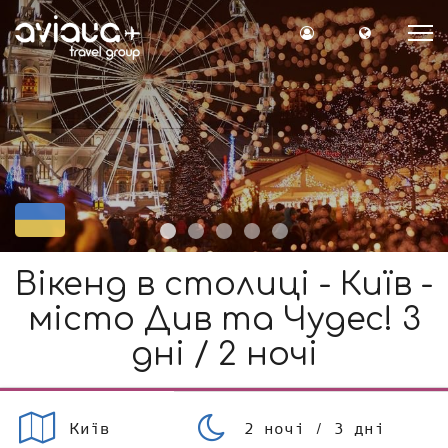
Вхід на сайт
Мова сайт
1
2
3
4
5
Вікенд в столиці - Київ -
місто Див та Чудес! 3
дні / 2 ночі
Київ
2 ночі / 3 дні