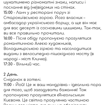
шукатимемо різноматні знаки, написи і
послання від (не)відомих на стінах.
15:00
- Ланч у ресторані поруч зі
Старокиївською горою. Його власник –
амбасадор українського борщу, а ще він має
для вас десерт із сосновими шишками. Так-так,
ви все правильно прочитали.
16:00
- Після обіду пропонуємо прогулятися
романтичною Алеєю художників,
Володимирською гіркою та насолодитися
видами з велосипедно-пішохідного мосту (в
народі – міст Кличка).
17:30
- Вільний час.
2 День.
Сніданок в готелі.
11:00 -
Йой! Це ж ваш мандрівка – ідеальна пора
для того, щоб загадувати бажання! Тож
пропонуємо прогулятися «Янгольським
Києвом». Це світла прогулянка частиною