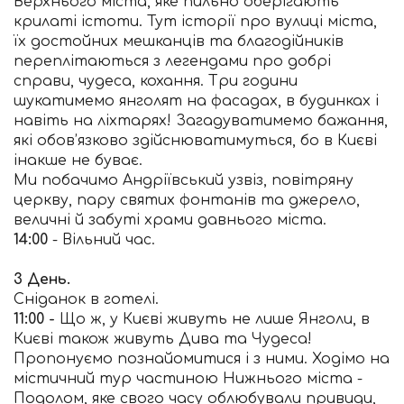
Верхнього міста, яке пильно оберігають
крилаті істоти. Тут історії про вулиці міста,
їх достойних мешканців та благодійників
переплітаються з легендами про добрі
справи, чудеса, кохання. Три години
шукатимемо янголят на фасадах, в будинках і
навіть на ліхтарях! Загадуватимемо бажання,
які обов’язково здійснюватимуться, бо в Києві
інакше не буває.
Ми побачимо Андріївський узвіз, повітряну
церкву, пару святих фонтанів та джерело,
величні й забуті храми давнього міста.
14:00
- Вільний час.
3 День.
Сніданок в готелі.
11:00 -
Що ж, у Києві живуть не лише Янголи, в
Києві також живуть Дива та Чудеса!
Пропонуємо познайомитися і з ними. Ходімо на
містичний тур частиною Нижнього міста -
Подолом, яке свого часу облюбували привиди,