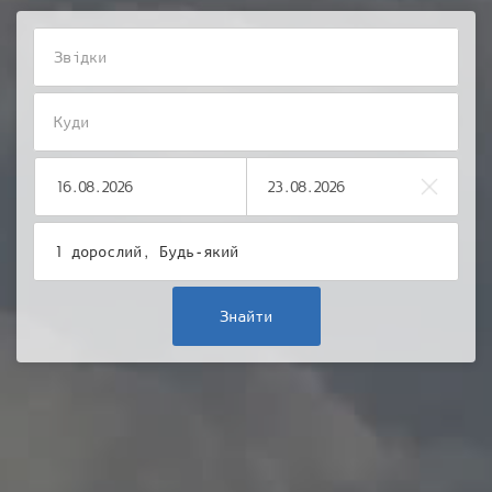
Звідки
Куди
Дата
Дата
вильоту
повернення
Очис
Пасажири
1 дорослий, Будь-який
Знайти