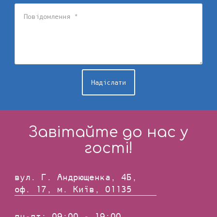
Повідомлення
Надіслати
Завітайте до нас у
гості!
вул. Г. Андрющенка, 4Б,
оф. 17, м. Київ, 01135
пн-пт: 09:00 - 19:00