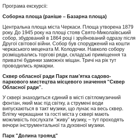
Програма екскурсіі:
Соборна площа (раніше – Базарна площа)
Центральна площа міста Черкаси. Площа утворена 1879
року. До 1945 року на площі стояв Свято-Миколаївський
собор, збудований в 1864 році і зруйнований одразу після
Другої світової війни. Собор був споруджений на кошти
черкаського мецената М. Колодочки. Навколо собору
розміщувались торгові ряди, складські приміщення та
приватні будинки заможніх міщан. Тричі на рік тут
проводились ярмарки.
Сквер обласної ради Парк пам’ятка садово-
паркового мистецтва місцевого значення “Сквер
Обласної ради”.
У сквері знаходиться єдиний в місті світломузичний
фонтан, який має під світку, а струмені води
випускаються в такт музики, що лунає на весь сквер.
Влітку черкащани та гості міста у сквері мають
можливість послухати "живу" музику, − тут проходять
вечори інструментальної та духовної музики.
Парк "Долина троянд"