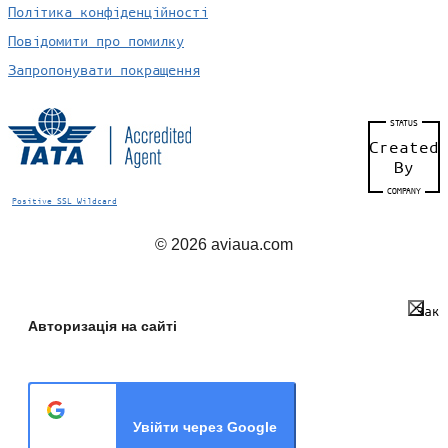
Політика конфіденційності
Повідомити про помилку
Запропонувати покращення
STATUS
Created
By
COMPANY
Positive SSL Wildcard
© 2026 aviaua.com
Закр
Авторизація на сайті
Увійти через Google