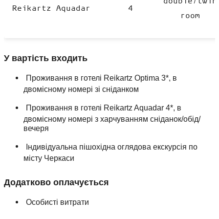
double/twin
Reikartz Aquadar
4
room
У вартість входить
Проживання в готелі Reikartz Optima 3*, в
двомісному номері зі сніданком
Проживання в готелі Reikartz Aquadar 4*, в
двомісному номері з харчуванням сніданок/обід/
вечеря
Індивідуальна пішохідна оглядова екскурсія по
місту Черкаси
Додатково оплачується
Особисті витрати