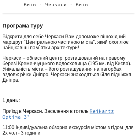
Київ - Черкаси - Київ
Програма туру
Відкрити для себе Черкаси Вам допоможе пішохідний
маршрут "Центральною частиною міста", який охоплює
найцікавіші пам`ятки архітектури!
Черкаси – обласний центр, розташований на правому
березі Кременчуцького водосховища (195 км. від Києва).
Унікальність міста – його розташування на пагорбах
вздовж річки Дніпро. Черкаси знаходяться біля підніжжя
Дніпра.
1 день:
Reikartz
Приїзд в Черкаси. Заселення в готель
Optima 3*
11:00 Індивідуальна обзорна екскурсія містом з гідом для
2х чол - 3 години