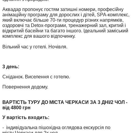
Аквадар пропонує гостям затишні номери, професійну
анімаційну програму для дорослих і дітей, SPA-комплекс,
який включає більше 70-ти процедур різних напрямків,
оздоровчі та Detox-програми, тренажерний зал, критий і
відкритий басейни та багато іншого. Ідеальний заміський
комплекс для вашого відпочинку.
Вільний час у готелі. Ночівля.
3 день:
Сніданок. Виселення с готелю.
Повернення додому.
ВАРТІСТЬ ТУРУ ДО МІСТА ЧЕРКАСИ ЗА 3 ДНІ/2 ЧОЛ -
від 4800 грн
У вартість входить:
- індивідуальна пішохідна оглядова екскурсія по
місту Черкаси для 2х чол