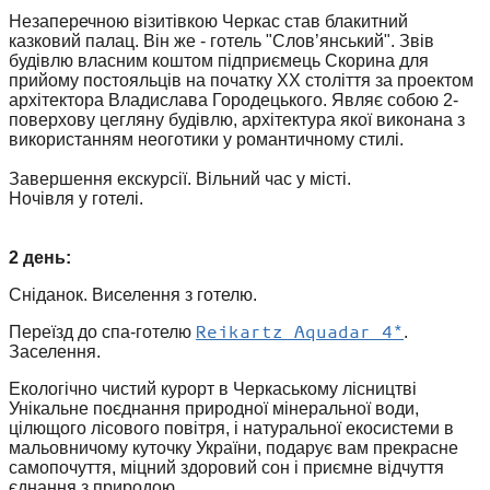
Незаперечною візитівкою Черкас став блакитний
казковий палац. Він же - готель "Слов’янський". Звів
будівлю власним коштом підприємець Скорина для
прийому постояльців на початку XX століття за проектом
архітектора Владислава Городецького. Являє собою 2-
поверхову цегляну будівлю, архітектура якої виконана з
використанням неоготики у романтичному стилі.
Завершення екскурсії. Вільний час у місті.
Ночівля у готелі.
2 день:
Сніданок. Виселення з готелю.
Reikartz Aquadar 4*
Переїзд до спа-готелю
.
Заселення.
Екологічно чистий курорт в Черкаському лісництві
Унікальне поєднання природної мінеральної води,
цілющого лісового повітря, і натуральної екосистеми в
мальовничому куточку України, подарує вам прекрасне
самопочуття, міцний здоровий сон і приємне відчуття
єднання з природою.