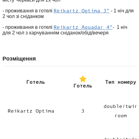
Reikartz Optima 3*
- проживання в готелі
- 1 ніч для
2 чол зі сніданком
Reikartz Aquadar 4*
- проживання в готелі
- 1 ніч
для 2 чол з харчуванням сніданок/обід/вечеря
Розміщення
Готель
Тип номеру
Готель
double/twin
Reikartz Optima
3
room