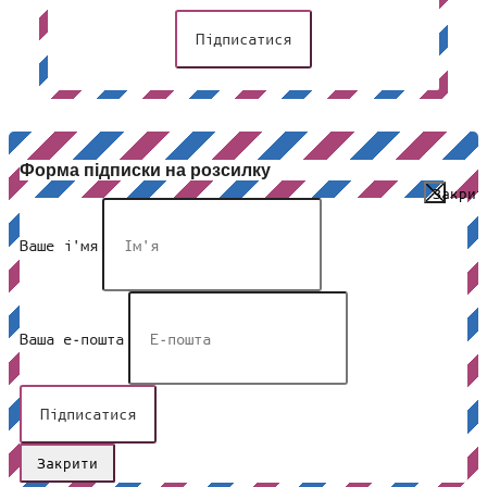
Підписатися
Форма підписки на розсилку
Закрит
Ваше і'мя
Ваша е-пошта
Закрити