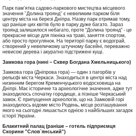
Парк пам’ятка садово-паркового мистецтва місцевого
значення "Долина троянд" є невеликим парком біля
центру міста на березі Дніпра. Назву парк отримав тому,
що раніше цих квітів було в парку дуже багато. Зараз
троянд залишилося небагато, проте “Долина троянд” - це
прекрасне місце для пікніка на траві, заняття спортом,
або просто прогулянок. На території парку є водограй,
створений у невеличкому штучному басейні, переважно
невисокі дерева і акуратно підстрижені кущі.
Замкова гора (нині − Сквер Богдана Хмельницького)
Замкова гора (Дніпрова гора) — один з пагорбів у
рельєфі міста Черкаси. Знаходиться в центрі міста над
низинним берегом Кременчуцького водосховища на
Дніпрі. Має історичне та археологічне значення, адже тут
знаходилось спочатку городище, а пізніше Черкаський
замок. Є припущення археологів, що на Замковій горі
знаходилось відоме місто Родень, місце розташування
якого на сьогодні лишається однією з найбільших загадок
історії України.
Блакитний палац (раніше – готель підприємця
Скорини "Слов`янський")